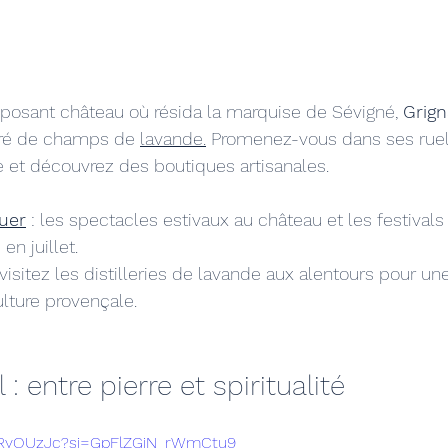
osant château où résida la marquise de Sévigné, 
Grig
uré de champs de
lavande.
 Promenez-vous dans ses ruel
 et découvrez des boutiques artisanales.
uer
 : les spectacles estivaux au château et les festivals 
n juillet.
: visitez les distilleries de lavande aux alentours pour u
ulture provençale.
: entre pierre et spiritualité
DDRyOUzJc?si=GpFlZGiN_rWmCtu9