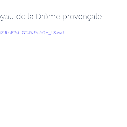
 joyau de la Drôme provençale
9kiZJbcE?si=GTJ9UYcAGH_L8awJ