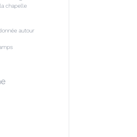
la chapelle 
ndonnée autour 
hamps 
ne