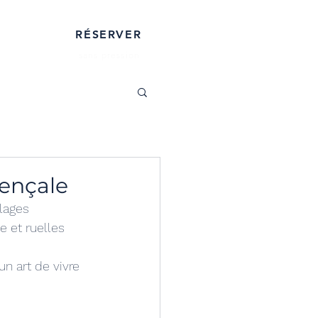
RÉSERVER
sans pression
vençale
lages 
e et ruelles 
un art de vivre 