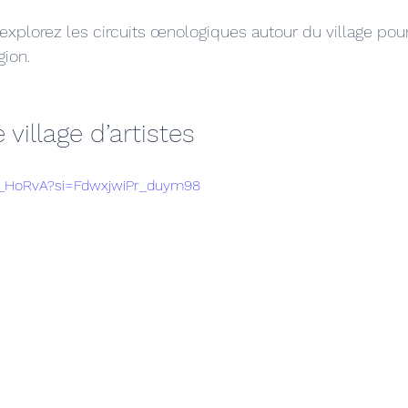
: explorez les circuits œnologiques autour du village pou
gion.
 village d’artistes
lK_HoRvA?si=FdwxjwiPr_duym98