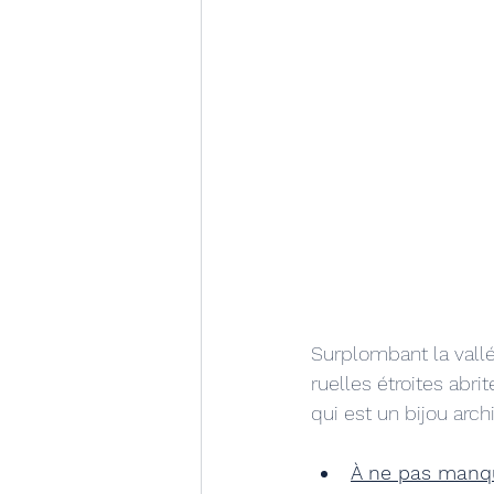
Surplombant la vallé
ruelles étroites abri
qui est un bijou archi
À ne pas manq