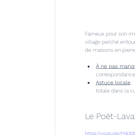
Fameux pour son imp
village perché ento
de maisons en pierre
À ne pas manq
correspondance e
Astuce locale
 
totale dans la c
Le Poët-Laval 
https://youtu.be/FN