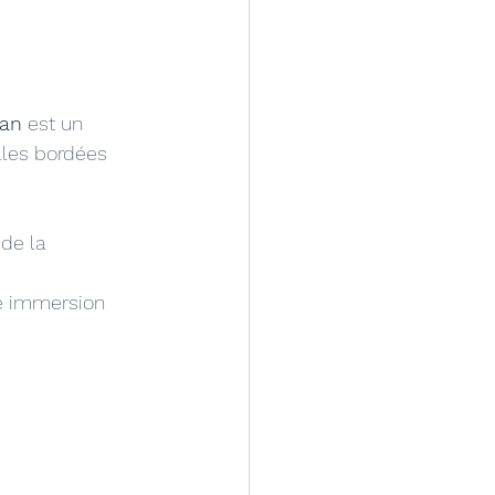
nan
 est un 
les bordées 
de la 
ne immersion 