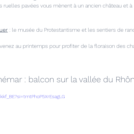
s ruelles pavées vous mènent à un ancien château et à 
uer
 : le musée du Protestantisme et les sentiers de ra
: venez au printemps pour profiter de la floraison des c
émar : balcon sur la vallée du Rhô
A2kkf_BE?si=tmtPhoP5XrEsagLG