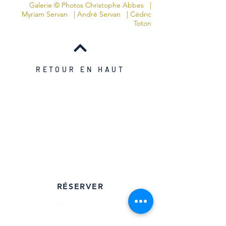
Galerie © Photos
Christophe Abbes
|
Myriam Servan | André Servan | Cédric
Toton
RETOUR EN HAUT
Maison d’hôtes avec spa
en Drôme provençale
près de Nyons · Condorcet
RÉSERVER
sans pression