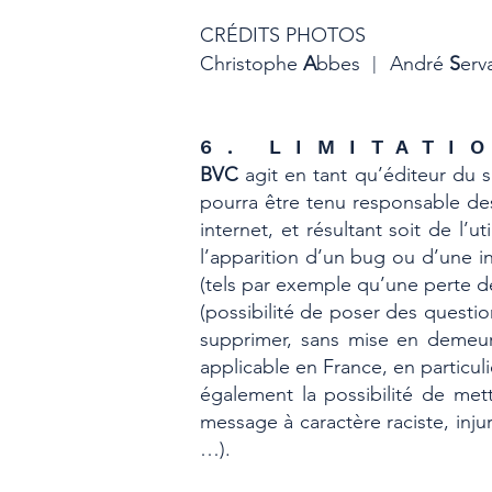
CRÉDITS PHOTOS
Christophe
A
bbes
|
André
S
erv
6. LIMITATI
BVC
agit en tant qu’éditeur du s
pourra être tenu responsable des 
internet, et résultant soit de l’
l’apparition d’un bug ou d’une i
(tels par exemple qu’une perte de
(possibilité de poser des questio
supprimer, sans mise en demeure
applicable en France, en particul
également la possibilité de mett
message à caractère raciste, inju
…).