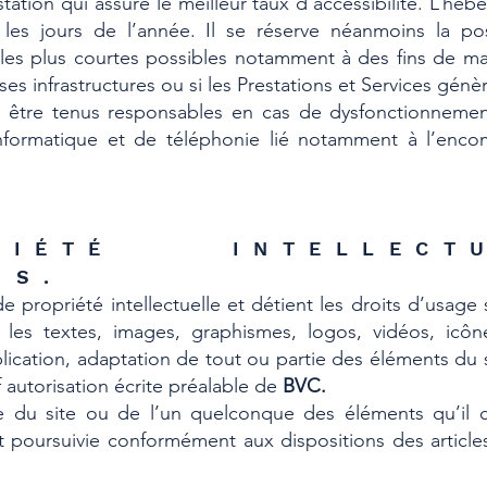
station qui assure le meilleur taux d’accessibilité. L’héb
les jours de l’année. Il se réserve néanmoins la poss
es plus courtes possibles notamment à des fins de ma
 ses infrastructures ou si les Prestations et Services génè
 être tenus responsables en cas de dysfonctionnement
informatique et de téléphonie lié notamment à l’en
IÉTÉ INTELLEC
NS.
de propriété intellectuelle et détient les droits d’usage
t les textes, images, graphismes, logos, vidéos, icôn
lication, adaptation de tout ou partie des éléments du 
uf autorisation écrite préalable de
BVC.
ée du site ou de l’un quelconque des éléments qu’il
t poursuivie conformément aux dispositions des articl