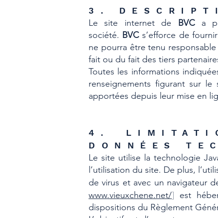
3. DESCRIPT
Le site internet de
BVC
a pou
société.
BVC
s’efforce de fournir
ne pourra être tenu responsable 
fait ou du fait des tiers partenair
Toutes les informations indiquées 
renseignements figurant sur le 
apportées depuis leur mise en li
4. LIMITAT
DONNÉES TE
Le site utilise la technologie J
l’utilisation du site. De plus, l’u
de virus et avec un navigateur d
www.vieuxchene.net/
]
est héber
dispositions du Règlement Généra