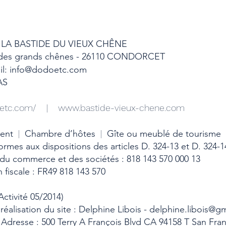
 LA BASTIDE DU VIEUX CHÊNE
n des grands chênes - 26110 CONDORCET
il:
info@dodoetc.com
AS
etc.com/
|
www.bastide-vieux-chene.com
ment
|
Chambre d’hôtes
|
Gîte ou meublé de tourisme
mes aux dispositions des articles D. 324-13 et D. 324-
 du commerce et des sociétés : 818 143 570 000 13
 fiscale : FR49 818 143 570
Activité 05/2014)
éalisation du site : Delphine Libois -
delphine.libois@g
dresse : 500 Terry A François Blvd CA 94158 T San Fran