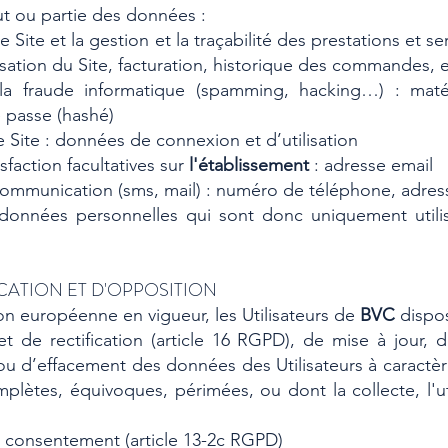
ut ou partie des données :
e Site et la gestion et la traçabilité des prestations et s
sation du Site, facturation, historique des commandes, e
 la fraude informatique (spamming, hacking…) : matéri
e passe (hashé)
e Site : données de connexion et d’utilisation
faction facultatives sur
l'établissement
: adresse email
mmunication (sms, mail) : numéro de téléphone, adres
onnées personnelles qui sont donc uniquement utilis
ICATION ET D'OPPOSITION
n européenne en vigueur, les Utilisateurs de
BVC
dispos
 et de rectification (article 16 RGPD), de mise à jou
e ou d’effacement des données des Utilisateurs à caractè
mplètes, équivoques, périmées, ou dont la collecte, l'u
n consentement (article 13-2c RGPD)